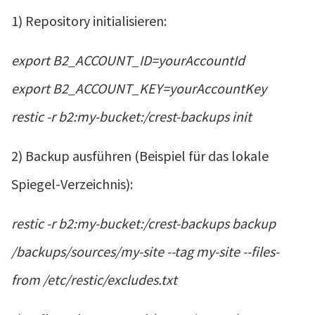
1) Repository initialisieren:
export B2_ACCOUNT_ID=yourAccountId
export B2_ACCOUNT_KEY=yourAccountKey
restic -r b2:my-bucket:/crest-backups init
2) Backup ausführen (Beispiel für das lokale
Spiegel-Verzeichnis):
restic -r b2:my-bucket:/crest-backups backup
/backups/sources/my-site --tag my-site --files-
from /etc/restic/excludes.txt