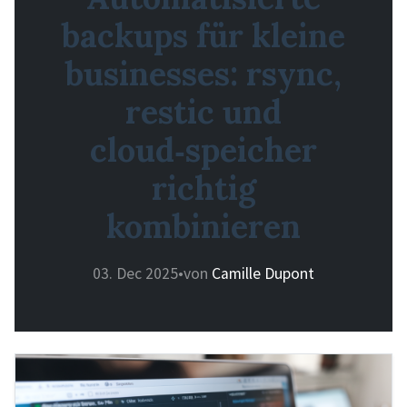
backups für kleine
businesses: rsync,
restic und
cloud‑speicher
richtig
kombinieren
03. Dec 2025
•
von
Camille Dupont