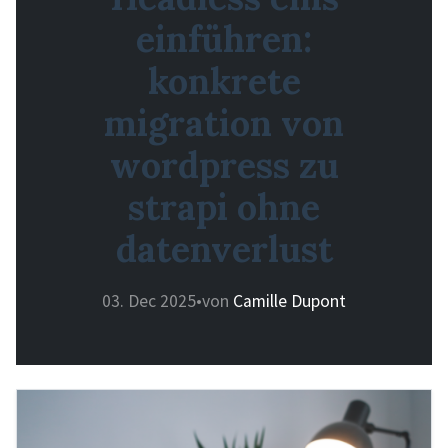
einführen:
konkrete
migration von
wordpress zu
strapi ohne
datenverlust
03. Dec 2025
•
von
Camille Dupont