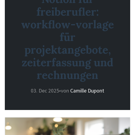
freiberufler:
workflow-vorlage
für
projektangebote,
zeiterfassung und
rechnungen
03. Dec 2025
•
von
Camille Dupont