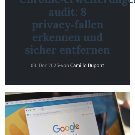
audit: 8
privacy‑fallen
erkennen und
sicher entfernen
03. Dec 2025
•
von
Camille Dupont