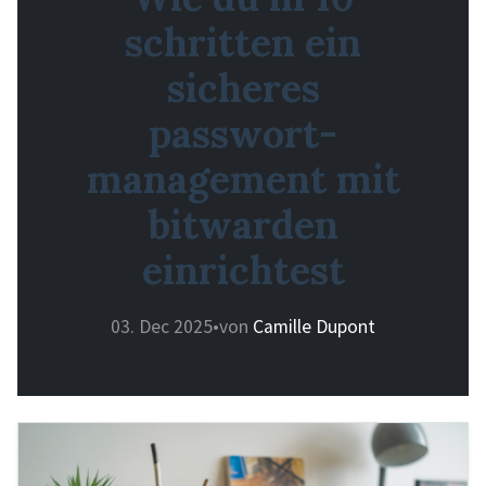
schritten ein
sicheres
passwort-
management mit
bitwarden
einrichtest
03. Dec 2025
•
von
Camille Dupont